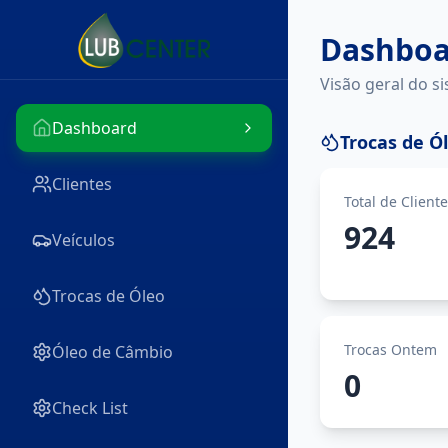
Dashboa
Visão geral do s
Dashboard
Trocas de Ó
Clientes
Total de Client
924
Veículos
Trocas de Óleo
Trocas Ontem
Óleo de Câmbio
0
Check List