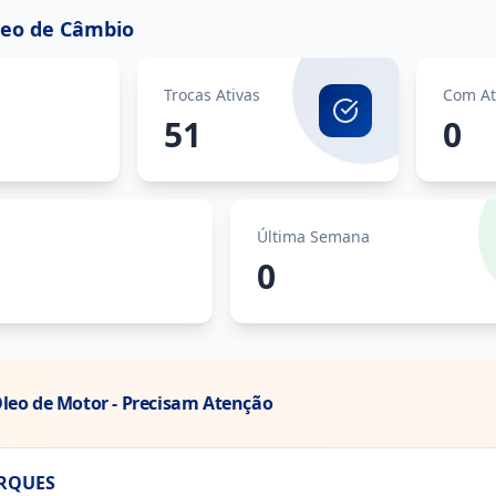
leo de Câmbio
Trocas Ativas
Com At
51
0
Última Semana
0
Óleo de Motor - Precisam Atenção
RQUES