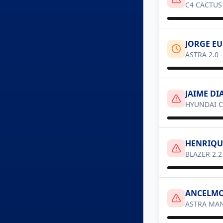
C4 CACTUS
JORGE E
ASTRA 2.0
JAIME DI
HYUNDAI C
HENRIQU
BLAZER 2.2
ANCELMO
ASTRA MA