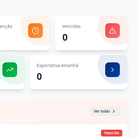
enção
Vencidas
0
Expectativa Amanhã
0
Ver todas
Vencida