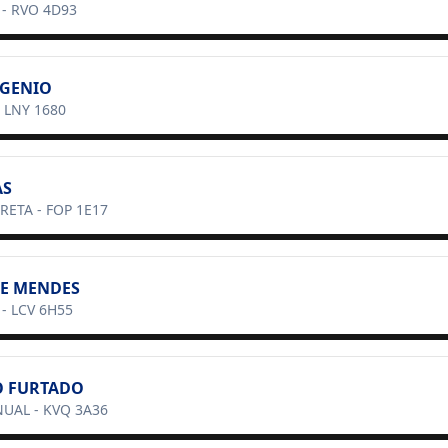
-
RVO 4D93
UGENIO
-
LNY 1680
AS
RETA
-
FOP 1E17
E MENDES
-
LCV 6H55
 FURTADO
NUAL
-
KVQ 3A36