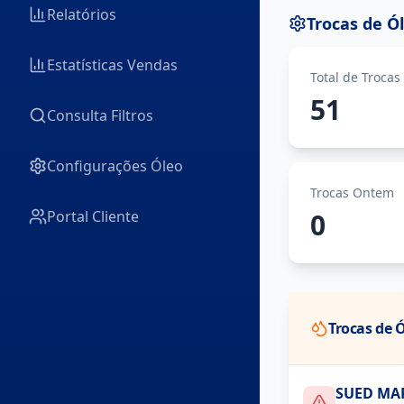
Relatórios
Trocas de Ó
Estatísticas Vendas
Total de Trocas
51
Consulta Filtros
Configurações Óleo
Trocas Ontem
Portal Cliente
0
Trocas de 
SUED MA