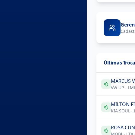
Geren
Cadastr
Últimas Troca
MARCUS V
VW UP
-
LML
MILTON F
KIA SOUL
-
ROSA CU
MOBI
-
LTX