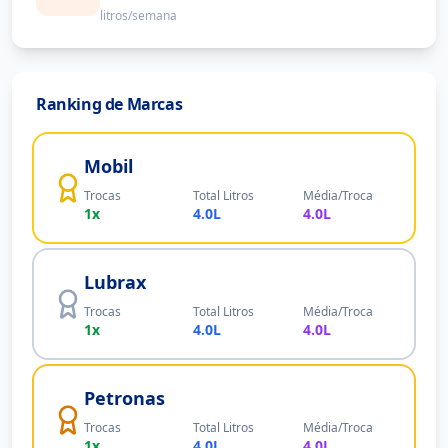
litros/semana
Ranking de Marcas
Mobil
Trocas
Total Litros
Média/Troca
1
x
4.0
L
4.0
L
Lubrax
Trocas
Total Litros
Média/Troca
1
x
4.0
L
4.0
L
Petronas
Trocas
Total Litros
Média/Troca
1
x
4.0
L
4.0
L